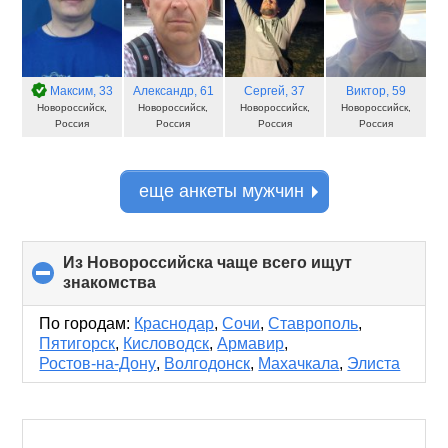
Максим
, 33
Александр
, 61
Сергей
, 37
Виктор
, 59
Новороссийск,
Новороссийск,
Новороссийск,
Новороссийск,
Россия
Россия
Россия
Россия
еще анкеты мужчин
Из Новороссийска чаще всего ищут
знакомства
click
to
collapse
По городам:
Краснодар
,
Сочи
,
Ставрополь
,
contents
Пятигорск
,
Кисловодск
,
Армавир
,
Ростов-на-Дону
,
Волгодонск
,
Махачкала
,
Элиста