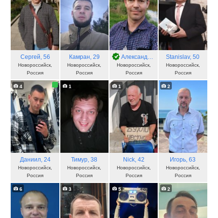
Сергей
, 56
Камран
, 29
Александр
, 46
Stanislav
, 50
Новороссийск,
Новороссийск,
Новороссийск,
Новороссийск,
Россия
Россия
Россия
Россия
4
1
1
2
Даниил
, 24
Тимур
, 38
Nick
, 42
Игорь
, 63
Новороссийск,
Новороссийск,
Новороссийск,
Новороссийск,
Россия
Россия
Россия
Россия
6
3
5
2