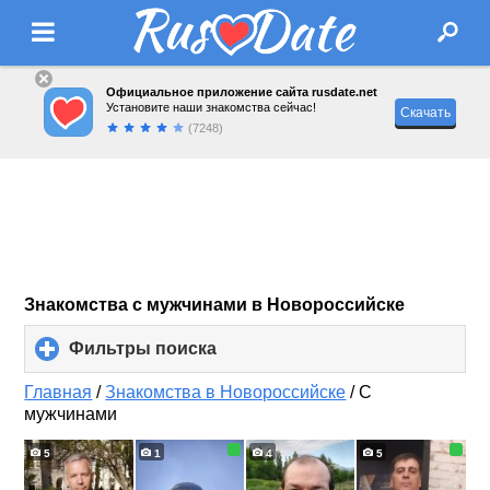
Официальное приложение сайта rusdate.net
Установите наши знакомства сейчас!
Скачать
(7248)
Знакомства с мужчинами в Новороссийске
Фильтры поиска
click
to
expand
Главная
/
Знакомства в Новороссийске
/
С
contents
мужчинами
5
1
4
5