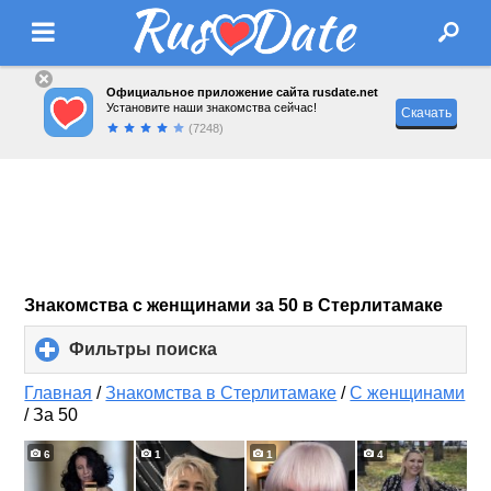
Официальное приложение сайта rusdate.net
Установите наши знакомства сейчас!
Скачать
(7248)
Знакомства с женщинами за 50 в Стерлитамаке
Фильтры поиска
click
to
expand
Главная
/
Знакомства в Стерлитамаке
/
С женщинами
contents
/
За 50
6
1
1
4