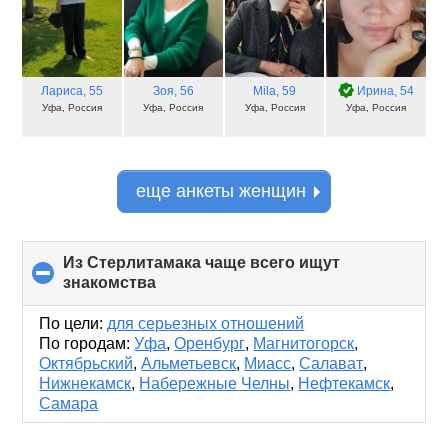
Лариса
, 55
Зоя
, 56
Mila
, 59
Ирина
, 54
Уфа, Россия
Уфа, Россия
Уфа, Россия
Уфа, Россия
еще анкеты женщин
Из Стерлитамака чаще всего ищут
знакомства
click
to
collapse
По цели:
для серьезных отношений
contents
По городам:
Уфа
,
Оренбург
,
Магнитогорск
,
Октябрьский
,
Альметьевск
,
Миасс
,
Салават
,
Нижнекамск
,
Набережные Челны
,
Нефтекамск
,
Самара