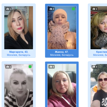
1
2
1
Маргарита
,
43
,
Жанна
,
47
,
Кристи
Могилев, Беларусь
Могилев, Беларусь
Могилев, Б
1
6
4