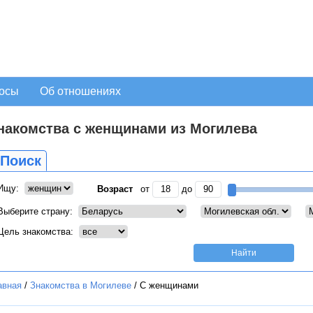
осы
Об отношениях
накомства с женщинами из Могилева
Поиск
Ищу:
Возраст
от
до
Выберите страну:
Цель знакомства:
авная
/
Знакомства в Могилеве
/
С женщинами