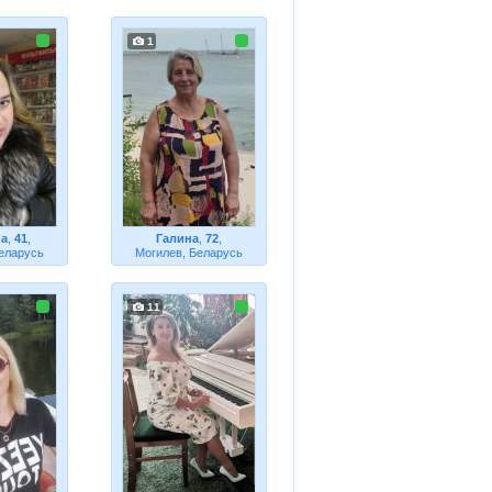
1
на
,
41
,
Галина
,
72
,
еларусь
Могилев, Беларусь
11