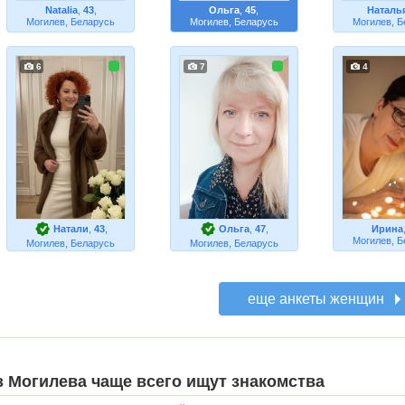
Natalia
,
43
,
Ольга
,
45
,
Наталь
Могилев, Беларусь
Могилев, Беларусь
Могилев, Б
6
7
4
Натали
,
43
,
Ольга
,
47
,
Ирина
Могилев, Б
Могилев, Беларусь
Могилев, Беларусь
з Могилева чаще всего ищут знакомства