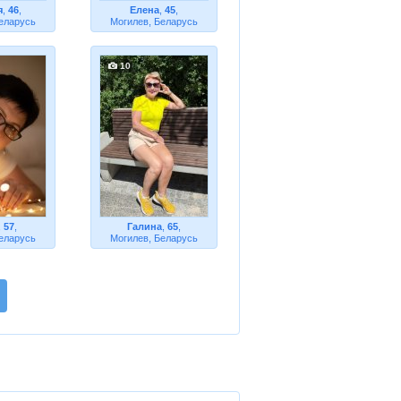
я
,
46
,
Елена
,
45
,
еларусь
Могилев, Беларусь
10
,
57
,
Галина
,
65
,
еларусь
Могилев, Беларусь