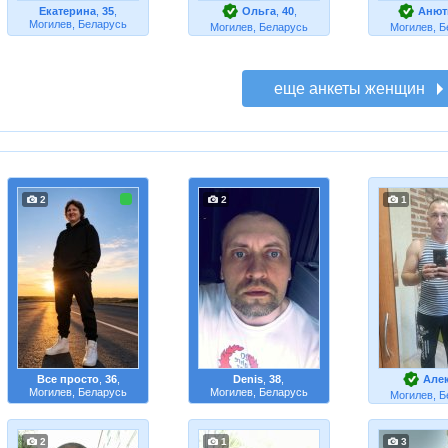
Екатерина
,
35
,
Ольга
,
40
,
Анют
Могилев, Беларусь
Могилев, Беларусь
Могилев, Б
2
2
1
Все просто
,
36
,
Denis
,
38
,
Але
Могилев, Беларусь
Могилев, Беларусь
Могилев, Б
2
1
3