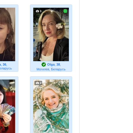
3
а
,
36
,
Olga
,
38
,
еларусь
Могилев, Беларусь
2