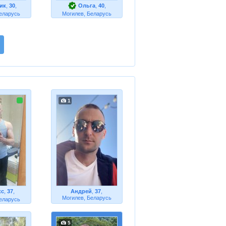
ик
,
30
,
Ольга
,
40
,
еларусь
Могилев, Беларусь
1
кс
,
37
,
Андрей
,
37
,
Могилев, Беларусь
еларусь
5