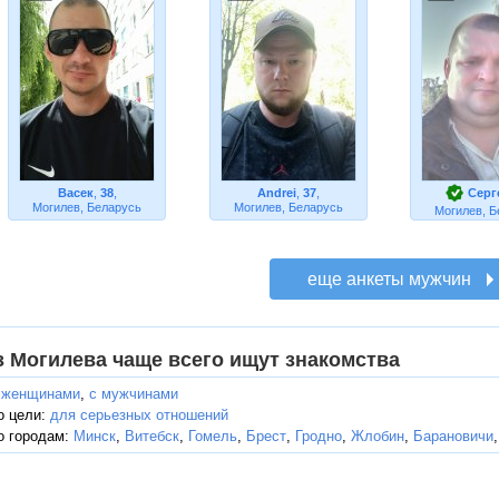
Васек
,
38
,
Andrei
,
37
,
Серг
Могилев, Беларусь
Могилев, Беларусь
Могилев, Б
з Могилева чаще всего ищут знакомства
 женщинами
,
с мужчинами
о цели:
для серьезных отношений
о городам:
Минск
,
Витебск
,
Гомель
,
Брест
,
Гродно
,
Жлобин
,
Барановичи