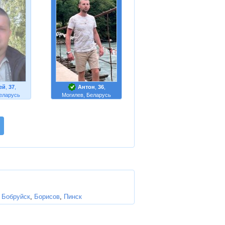
ей
,
37
,
Антон
,
36
,
еларусь
Могилев, Беларусь
,
Бобруйск
,
Борисов
,
Пинск