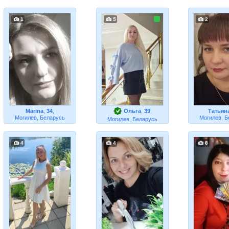
1
5
2
Marina
,
34
,
Ольга
,
39
,
Татьян
Могилев, Беларусь
Могилев, Б
Могилев, Беларусь
4
4
8