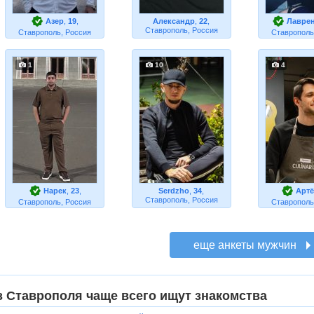
Азер
,
19
,
Александр
,
22
,
Лавре
Ставрополь, Россия
Ставрополь, Россия
Ставрополь
1
10
4
Нарек
,
23
,
Serdzho
,
34
,
Арт
Ставрополь, Россия
Ставрополь, Россия
Ставрополь
з Ставрополя чаще всего ищут знакомства