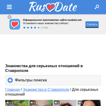
Официальное приложение сайта rusdate.net
Установите наши знакомства сейчас!
Скачать
(7248)
Знакомства для серьезных отношений в
Ставрополе
Фильтры поиска
click
to
expand
Главная
/
Знакомства в Ставрополе
/
Для серьезных
contents
отношений
2
3
2
1