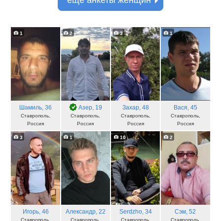
еще анкеты женщин
1
2
3
1
Шамиль
, 36
Азер
, 19
Захар
, 48
Вася
, 45
Ставрополь,
Ставрополь,
Ставрополь,
Ставрополь,
Россия
Россия
Россия
Россия
3
1
10
2
Игорь
, 46
Александр
, 22
Serdzho
, 34
Сэм
, 52
Ставрополь,
Ставрополь,
Ставрополь,
Ставрополь,